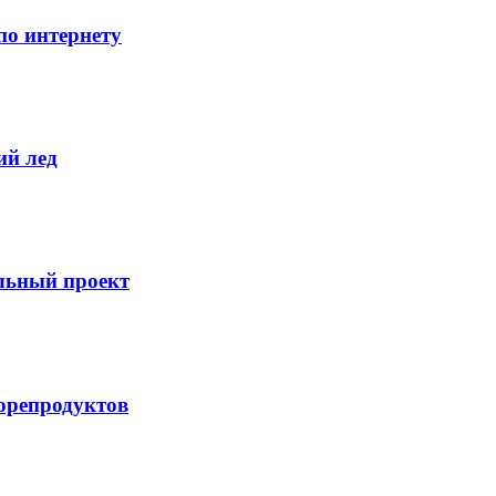
о интернету
ий лед
льный проект
орепродуктов