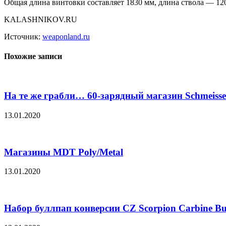
Общая длина винтовки составляет 1830 мм, длина ствола — 1200
KALASHNIKOV.RU
Источник:
weaponland.ru
Похожие записи
На те же грабли… 60-зарядный магазин Schmeisse
13.01.2020
Магазины MDT Poly/Metal
13.01.2020
Набор буллпап конверсии CZ Scorpion Carbine Bu