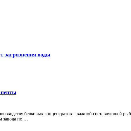
т загрязнения воды
оненты
роизводству белковых концентратов – важной составляющей рыб
м завода по …