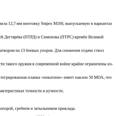
нила 12,7-мм винтовку Snipex M100, выпускаемую в вариантах
жей Дегтярёва (ПТРД) и Симонова (ПТРС) времён Великой
атвором на 13 боевых упоров. Для снижения отдачи ствол
сти такого оружия в современной войне крайне ограничены из-
интегрированная планка «пикатини» имеет наклон 50 МОА, что
рактеристиках точности и кучности.
опорой, гребнем и затыльником приклада.