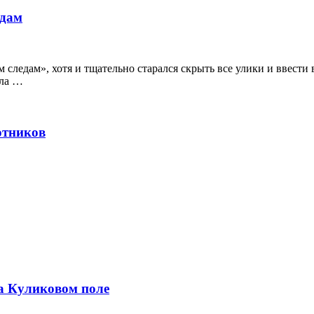
едам
 следам», хотя и тщательно старался скрыть все улики и ввест
ела …
отников
а Куликовом поле