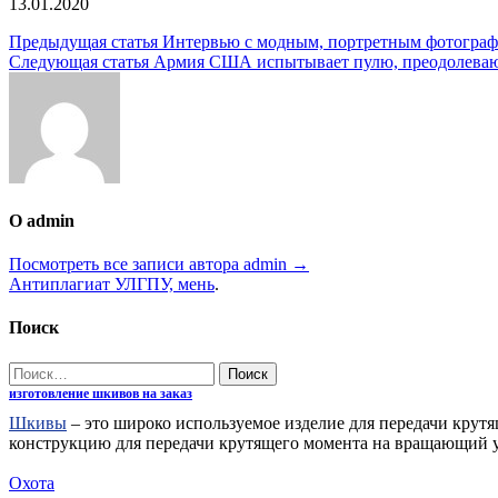
13.01.2020
Навигация
Предыдущая статья
Интервью с модным, портретным фотографо
Следующая статья
Армия США испытывает пулю, преодолеваю
по
записям
О admin
Посмотреть все записи автора admin →
Антиплагиат УЛГПУ, мень
.
Поиск
Найти:
изготовление шкивов на заказ
Шкивы
– это широко используемое изделие для передачи крут
конструкцию для передачи крутящего момента на вращающий уз
Охота