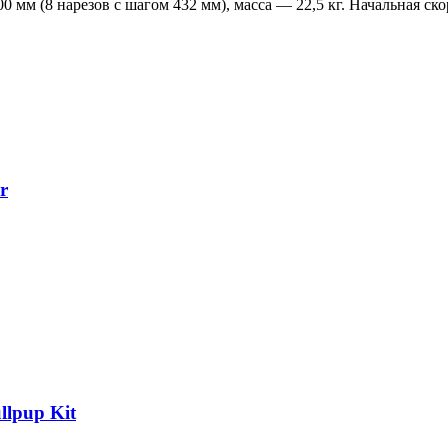
 мм (8 нарезов с шагом 432 мм), масса — 22,5 кг. Начальная ско
r
llpup Kit