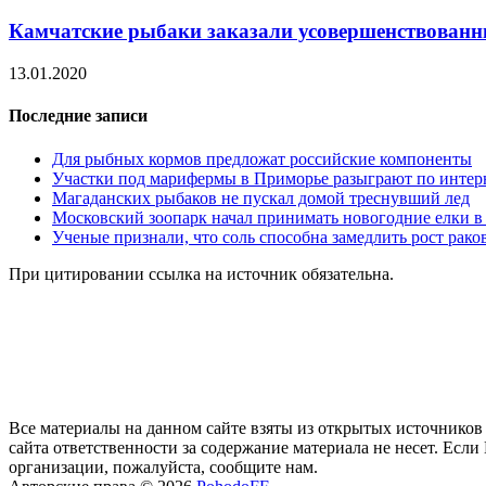
Камчатские рыбаки заказали усовершенствова
13.01.2020
Последние записи
Для рыбных кормов предложат российские компоненты
Участки под марифермы в Приморье разыграют по интер
Магаданских рыбаков не пускал домой треснувший лед
Московский зоопарк начал принимать новогодние елки в 
Ученые признали, что соль способна замедлить рост рако
При цитировании ссылка на источник обязательна.
Все материалы на данном сайте взяты из открытых источников
сайта ответственности за содержание материала не несет. Ес
организации, пожалуйста, сообщите нам.