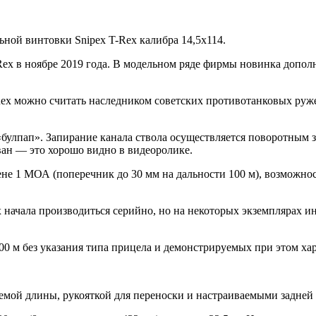
ной винтовки Snipex T-Rex калибра 14,5х114.
Rex в ноябре 2019 года. В модельном ряде фирмы новинка допол
-Rex можно считать наследником советских противотанковых ру
булпап». Запирание канала ствола осуществляется поворотным з
н — это хорошо видно в видеоролике.
мене 1 МОА (поперечник до 30 мм на дальности 100 м), возможно
x начала производиться серийно, но на некоторых экземплярах 
00 м без указания типа прицела и демонстрируемых при этом ха
емой длины, рукояткой для переноски и настраиваемыми задней 